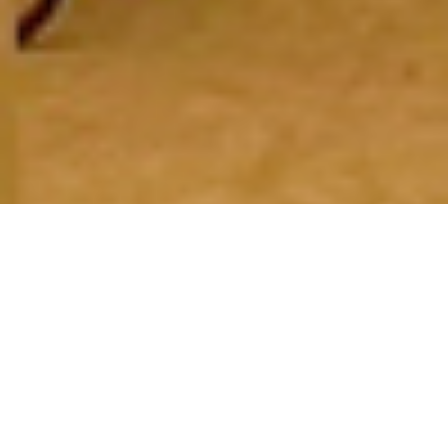
TRADITIONELLES ZIMMERERHANDWERK
SEIT 1988
ZIMMEREI PROKSCH
PROJEKTE – IHR